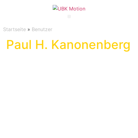
Startseite
»
Benutzer
Paul H. Kanonenberg
Paul H.
Kanonen
berg
Über
Beiträge
Kommentare